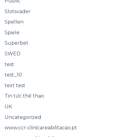
Public
Slotsvader
Spellen
Spiele
Superbet
SWED
test
test_10
text test
Tin tức thể thao
UK
Uncategorized
www.ccr-clinicareabilitacao.pt