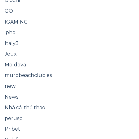
Giochi
GO
IGAMING
ipho
Italy3
Jeux
Moldova
murobeachclub.es
new
News
Nhà cái thể thao
perusp
Pribet