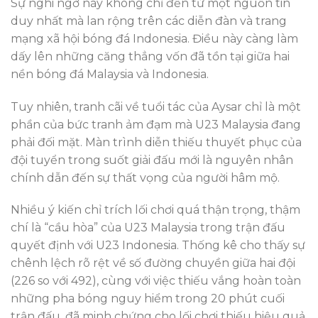
Sự nghi ngờ này không chỉ đến từ một nguồn tin
duy nhất mà lan rộng trên các diễn đàn và trang
mạng xã hội bóng đá Indonesia. Điều này càng làm
dấy lên những căng thẳng vốn đã tồn tại giữa hai
nền bóng đá Malaysia và Indonesia.
Tuy nhiên, tranh cãi về tuổi tác của Aysar chỉ là một
phần của bức tranh ảm đạm mà U23 Malaysia đang
phải đối mặt. Màn trình diễn thiếu thuyết phục của
đội tuyển trong suốt giải đấu mới là nguyên nhân
chính dẫn đến sự thất vọng của người hâm mộ.
Nhiều ý kiến chỉ trích lối chơi quá thận trọng, thậm
chí là “cầu hòa” của U23 Malaysia trong trận đấu
quyết định với U23 Indonesia. Thống kê cho thấy sự
chênh lệch rõ rệt về số đường chuyền giữa hai đội
(226 so với 492), cùng với việc thiếu vắng hoàn toàn
những pha bóng nguy hiểm trong 20 phút cuối
trận đấu, đã minh chứng cho lối chơi thiếu hiệu quả