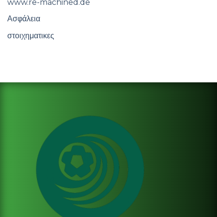
www.re-machined.de
Ασφάλεια
στοιχηματικες