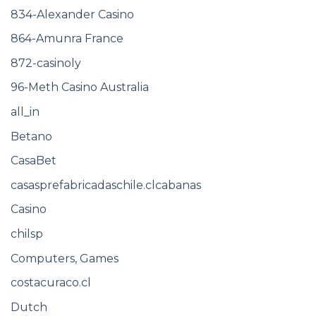
834-Alexander Casino
864-Amunra France
872-casinoly
96-Meth Casino Australia
all_in
Betano
CasaBet
casasprefabricadaschile.clcabanas
Casino
chilsp
Computers, Games
costacuraco.cl
Dutch