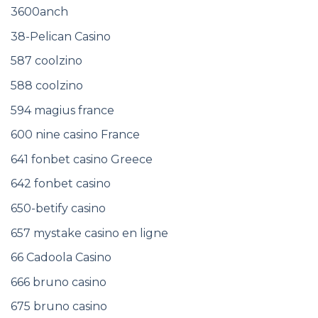
3600anch
38-Pelican Casino
587 coolzino
588 coolzino
594 magius france
600 nine casino France
641 fonbet casino Greece
642 fonbet casino
650-betify casino
657 mystake casino en ligne
66 Cadoola Casino
666 bruno casino
675 bruno casino