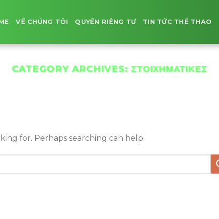
ME
VỀ CHÚNG TÔI
QUYỀN RIÊNG TƯ
TIN TỨC THỂ THAO
CATEGORY ARCHIVES:
ΣΤΟΙΧΗΜΑΤΙΚΕΣ
oking for. Perhaps searching can help.