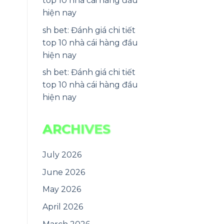
top 10 nhà cái hàng đầu
hiện nay
sh bet: Đánh giá chi tiết
top 10 nhà cái hàng đầu
hiện nay
sh bet: Đánh giá chi tiết
top 10 nhà cái hàng đầu
hiện nay
ARCHIVES
July 2026
June 2026
May 2026
April 2026