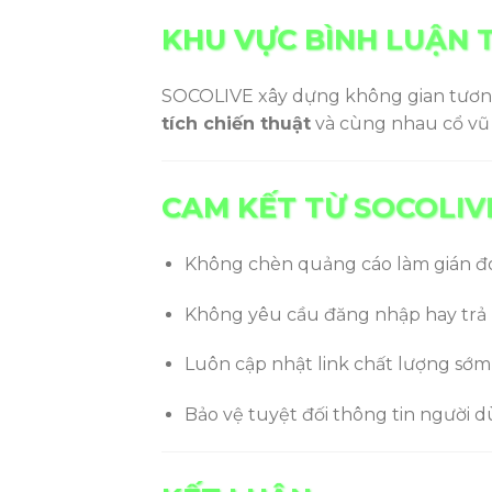
KHU VỰC BÌNH LUẬN 
SOCOLIVE xây dựng không gian tương
tích chiến thuật
và cùng nhau cổ vũ 
CAM KẾT TỪ SOCOLIV
Không chèn quảng cáo làm gián đ
Không yêu cầu đăng nhập hay trả 
Luôn cập nhật link chất lượng sớm
Bảo vệ tuyệt đối thông tin người 