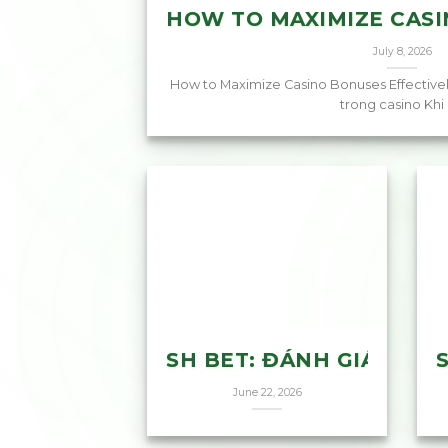
HOW TO MAXIMIZE CASI
July 8, 2026
How to Maximize Casino Bonuses Effectively
trong casino Khi [.
SH BET: ĐÁNH GIÁ CHI 
June 22, 2026