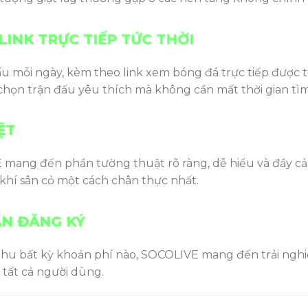
LINK TRỰC TIẾP TỨC THỜI
ấu mỗi ngày, kèm theo link xem bóng đá trực tiếp được t
chọn trận đấu yêu thích mà không cần mất thời gian tì
ỆT
E mang đến phần tường thuật rõ ràng, dễ hiểu và đầy 
hí sân cỏ một cách chân thực nhất.
ẦN ĐĂNG KÝ
 thu bất kỳ khoản phí nào, SOCOLIVE mang đến trải ng
o tất cả người dùng.