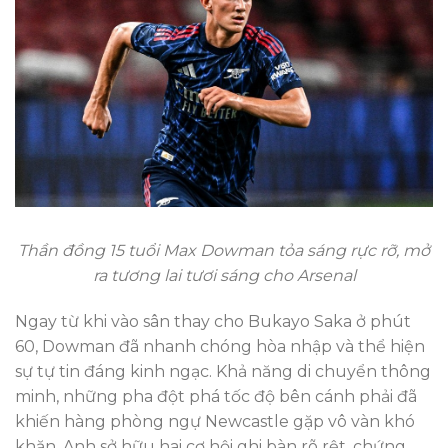
Thần đồng 15 tuổi Max Dowman tỏa sáng rực rỡ, mở
ra tương lai tươi sáng cho Arsenal
Ngay từ khi vào sân thay cho Bukayo Saka ở phút
60, Dowman đã nhanh chóng hòa nhập và thể hiện
sự tự tin đáng kinh ngạc. Khả năng di chuyển thông
minh, những pha đột phá tốc độ bên cánh phải đã
khiến hàng phòng ngự Newcastle gặp vô vàn khó
khăn. Anh sở hữu hai cơ hội ghi bàn rõ rệt, chứng