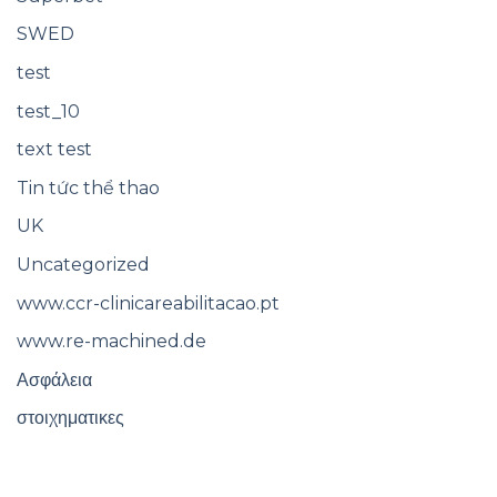
SWED
test
test_10
text test
Tin tức thể thao
UK
Uncategorized
www.ccr-clinicareabilitacao.pt
www.re-machined.de
Ασφάλεια
στοιχηματικες