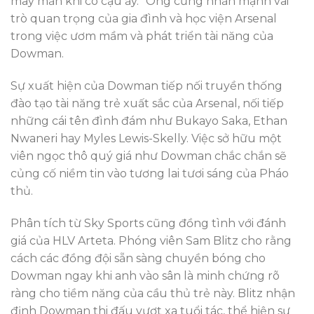
may mắn khi có cậu ấy.” Ông cũng nhấn mạnh vai
trò quan trọng của gia đình và học viện Arsenal
trong việc ươm mầm và phát triển tài năng của
Dowman.
Sự xuất hiện của Dowman tiếp nối truyền thống
đào tạo tài năng trẻ xuất sắc của Arsenal, nối tiếp
những cái tên đình đám như Bukayo Saka, Ethan
Nwaneri hay Myles Lewis-Skelly. Việc sở hữu một
viên ngọc thô quý giá như Dowman chắc chắn sẽ
củng cố niềm tin vào tương lai tươi sáng của Pháo
thủ.
Phân tích từ Sky Sports cũng đồng tình với đánh
giá của HLV Arteta. Phóng viên Sam Blitz cho rằng
cách các đồng đội sẵn sàng chuyền bóng cho
Dowman ngay khi anh vào sân là minh chứng rõ
ràng cho tiềm năng của cầu thủ trẻ này. Blitz nhận
định Dowman thi đấu vượt xa tuổi tác, thể hiện sự