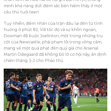
minh khả năng dứt điểm sắc bén hiếm thấy ở một
cầu thủ tuổi teen.
Tuy nhiên, điểm nhấn của trận đấu lại đến từ tình
huống ở phút 82. Với tốc độ và sự khôn ngoan,
Dowman đã buộc Joelinton, một trong những trụ
cột của Newcastle, phải phạm lỗi trong vòng cấm,
mang về một quả phạt đền quý giá cho Arsenal.
Martin Odegaard đã không bỏ lỡ cơ hội này, ấn định
chiến thắng 3-2 cho Pháo thủ.