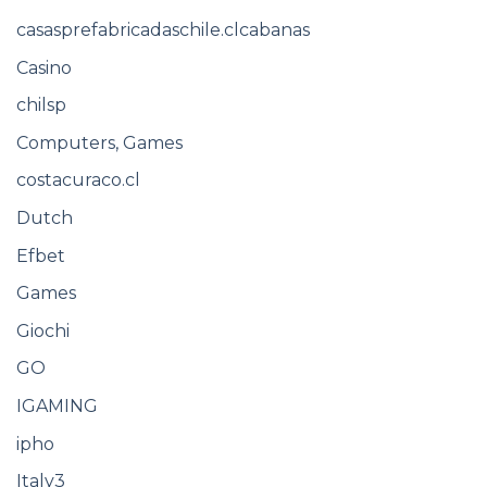
casasprefabricadaschile.clcabanas
Casino
chilsp
Computers, Games
costacuraco.cl
Dutch
Efbet
Games
Giochi
GO
IGAMING
ipho
Italy3