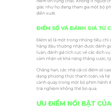
niềm tin vững chắc. Không ít người ch
giác như họ đang tham gia một bộ ph
diễn xuất.
ĐIỂM SỐ VÀ ĐÁNH GIÁ TỪ
Điểm số là một trong những tiêu chí 
hàng đầu thường nhận được đánh giá
luận, đánh giá tích cực về các dịch 
cảm nhận về khả năng thắng cược, tỷ 
Chẳng hạn, các nhà cái có điểm số c
dạng phương thức thanh toán, và hệ
cảnh quay trong một bộ phim hành độ
trải nghiệm không thể bỏ qua.
ƯU ĐIỂM NỔI BẬT CỦA