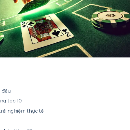
g đầu
ong top 10
trải nghiệm thực tế