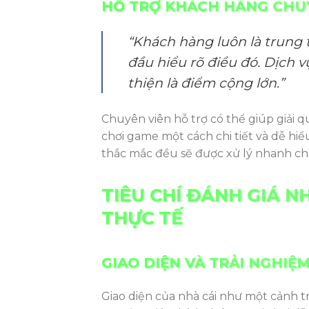
HỖ TRỢ KHÁCH HÀNG CHU
“Khách hàng luôn là trung 
đầu hiểu rõ điều đó. Dịch 
thiện là điểm cộng lớn.”
Chuyên viên hỗ trợ có thể giúp giải 
chơi game một cách chi tiết và dễ hi
thắc mắc đều sẽ được xử lý nhanh c
TIÊU CHÍ ĐÁNH GIÁ N
THỰC TẾ
GIAO DIỆN VÀ TRẢI NGHIỆ
Giao diện của nhà cái như một cảnh 