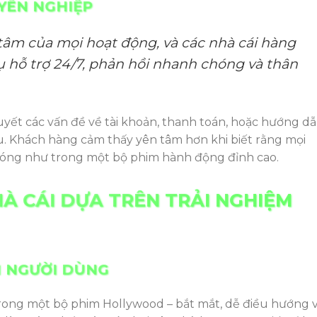
YÊN NGHIỆP
tâm của mọi hoạt động, và các nhà cái hàng
vụ hỗ trợ 24/7, phản hồi nhanh chóng và thân
quyết các vấn đề về tài khoản, thanh toán, hoặc hướng d
ểu. Khách hàng cảm thấy yên tâm hơn khi biết rằng mọi
hóng như trong một bộ phim hành động đỉnh cao.
HÀ CÁI DỰA TRÊN TRẢI NGHIỆM
M NGƯỜI DÙNG
trong một bộ phim Hollywood – bắt mắt, dễ điều hướng 