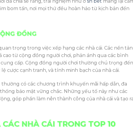
ơi đã chia sẻ rằng, trải nghiệm như ở
sh bet
mang lại cả
im bom tấn, nơi mọi thứ đều hoàn hảo từ kịch bản đến
 CỘNG ĐỒNG
quan trọng trong việc xếp hạng các nhà cái. Các nền tả
 cao từ cộng đồng người chơi, phản ánh qua các bình
vụ cung cấp. Cộng đồng người chơi thường chú trọng đế
lệ cược cạnh tranh, và tính minh bạch của nhà cái.
ao thường có các chương trình khuyến mãi hấp dẫn, đa
 thống bảo mật vững chắc. Những yếu tố này như các
ng, góp phần làm nên thành công của nhà cái và tạo r
 CÁC NHÀ CÁI TRONG TOP 10