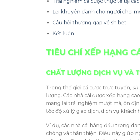
Trải nghiệm cá cược thực tế tại các
Lời khuyên dành cho người chơi m
Câu hỏi thường gặp về sh bet
Kết luận
TIÊU CHÍ XẾP HẠNG C
CHẤT LƯỢNG DỊCH VỤ VÀ 
Trong thế giới cá cược trực tuyến,
sh 
lượng. Các nhà cái được xếp hạng cao
mang lại trải nghiệm mượt mà, ổn địn
tốc độ xử lý giao dịch, dịch vụ khách
Ví dụ, các nhà cái hàng đầu trong da
chóng và thân thiện. Điều này giúp n