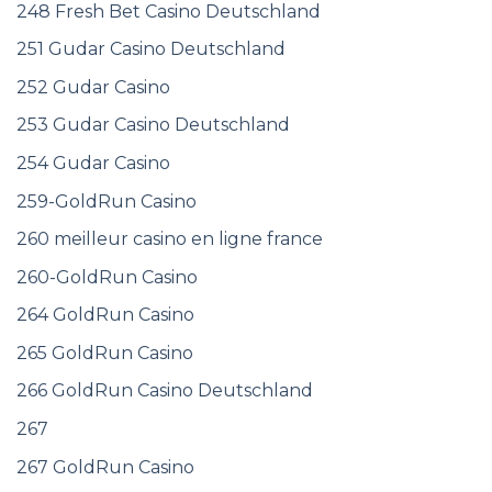
248 Fresh Bet Casino Deutschland
251 Gudar Casino Deutschland
252 Gudar Casino
253 Gudar Casino Deutschland
254 Gudar Casino
259-GoldRun Casino
260 meilleur casino en ligne france
260-GoldRun Casino
264 GoldRun Casino
265 GoldRun Casino
266 GoldRun Casino Deutschland
267
267 GoldRun Casino