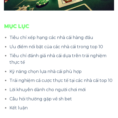
MỤC LỤC
Tiêu chí xếp hạng các nhà cái hàng đầu
Ưu điểm nổi bật của các nhà cái trong top 10
Tiêu chí đánh giá nhà cái dựa trên trải nghiệm
thực tế
Kỹ năng chọn lựa nhà cái phù hợp
Trải nghiệm cá cược thực tế tại các nhà cái top 10
Lời khuyên dành cho người chơi mới
Câu hỏi thường gặp về sh bet
Kết luận