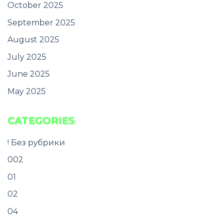
October 2025
September 2025
August 2025
July 2025
June 2025
May 2025
CATEGORIES
! Без рубрики
002
01
02
04