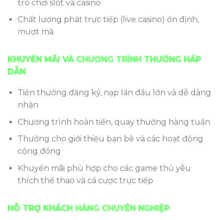
trò chơi slot và casino
Chất lượng phát trực tiếp (live casino) ổn định,
mượt mà
KHUYẾN MÃI VÀ CHƯƠNG TRÌNH THƯỞNG HẤP
DẪN
Tiền thưởng đăng ký, nạp lần đầu lớn và dễ dàng
nhận
Chương trình hoàn tiền, quay thưởng hàng tuần
Thưởng cho giới thiệu bạn bè và các hoạt động
cộng đồng
Khuyến mãi phù hợp cho các game thủ yêu
thích thể thao và cá cược trực tiếp
HỖ TRỢ KHÁCH HÀNG CHUYÊN NGHIỆP