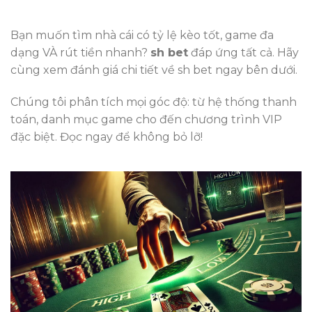
Bạn muốn tìm nhà cái có tỷ lệ kèo tốt, game đa
dạng VÀ rút tiền nhanh?
sh bet
đáp ứng tất cả. Hãy
cùng xem đánh giá chi tiết về sh bet ngay bên dưới.
Chúng tôi phân tích mọi góc độ: từ hệ thống thanh
toán, danh mục game cho đến chương trình VIP
đặc biệt. Đọc ngay để không bỏ lỡ!