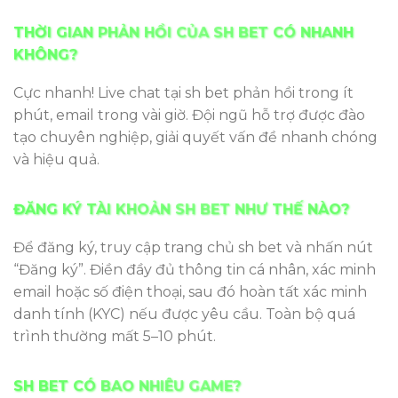
THỜI GIAN PHẢN HỒI CỦA SH BET CÓ NHANH
KHÔNG?
Cực nhanh! Live chat tại sh bet phản hồi trong ít
phút, email trong vài giờ. Đội ngũ hỗ trợ được đào
tạo chuyên nghiệp, giải quyết vấn đề nhanh chóng
và hiệu quả.
ĐĂNG KÝ TÀI KHOẢN SH BET NHƯ THẾ NÀO?
Để đăng ký, truy cập trang chủ sh bet và nhấn nút
“Đăng ký”. Điền đầy đủ thông tin cá nhân, xác minh
email hoặc số điện thoại, sau đó hoàn tất xác minh
danh tính (KYC) nếu được yêu cầu. Toàn bộ quá
trình thường mất 5–10 phút.
SH BET CÓ BAO NHIÊU GAME?