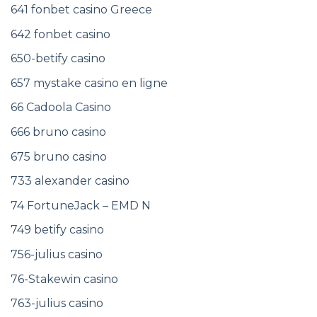
641 fonbet casino Greece
642 fonbet casino
650-betify casino
657 mystake casino en ligne
66 Cadoola Casino
666 bruno casino
675 bruno casino
733 alexander casino
74 FortuneJack – EMD N
749 betify casino
756-julius casino
76-Stakewin casino
763-julius casino