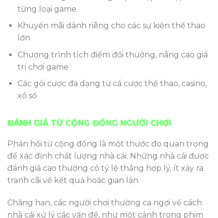
từng loại game
Khuyến mãi dành riêng cho các sự kiện thể thao
lớn
Chương trình tích điểm đổi thưởng, nâng cao giá
trị chơi game
Các gói cược đa dạng từ cá cược thể thao, casino,
xổ số
ĐÁNH GIÁ TỪ CỘNG ĐỒNG NGƯỜI CHƠI
Phản hồi từ cộng đồng là một thước đo quan trọng
để xác định chất lượng nhà cái. Những nhà cái được
đánh giá cao thường có tỷ lệ thắng hợp lý, ít xảy ra
tranh cãi về kết quả hoặc gian lận.
Chẳng hạn, các người chơi thường ca ngợi về cách
nhà cái xử lý các vấn đề, như một cảnh trong phim