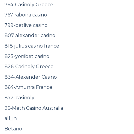
764-Casinoly Greece
767 rabona casino
799-betlive casino
807 alexander casino
818 julius casino france
825-yonibet casino
826-Casinoly Greece
834-Alexander Casino
864-Amunra France
872-casinoly
96-Meth Casino Australia
all_in
Betano