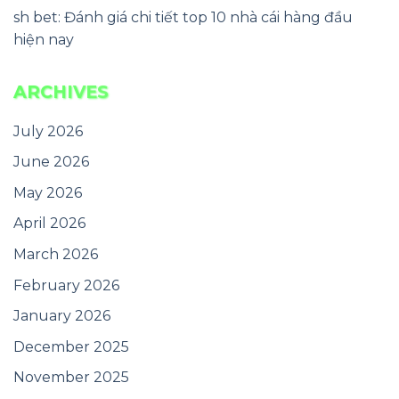
sh bet: Đánh giá chi tiết top 10 nhà cái hàng đầu
hiện nay
ARCHIVES
July 2026
June 2026
May 2026
April 2026
March 2026
February 2026
January 2026
December 2025
November 2025