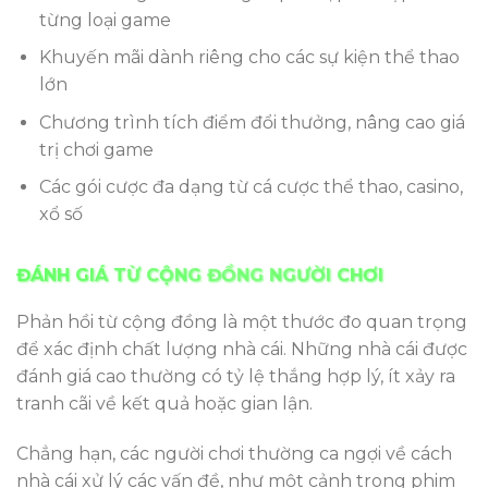
từng loại game
Khuyến mãi dành riêng cho các sự kiện thể thao
lớn
Chương trình tích điểm đổi thưởng, nâng cao giá
trị chơi game
Các gói cược đa dạng từ cá cược thể thao, casino,
xổ số
ĐÁNH GIÁ TỪ CỘNG ĐỒNG NGƯỜI CHƠI
Phản hồi từ cộng đồng là một thước đo quan trọng
để xác định chất lượng nhà cái. Những nhà cái được
đánh giá cao thường có tỷ lệ thắng hợp lý, ít xảy ra
tranh cãi về kết quả hoặc gian lận.
Chẳng hạn, các người chơi thường ca ngợi về cách
nhà cái xử lý các vấn đề, như một cảnh trong phim