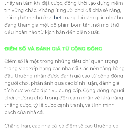
thấy an tâm khi đặt cược, đồng thời tạo dựng niềm
tin vững chắc. Không ít người chơi đã chia sẻ rằng,
trải nghiệm như ở
sh bet
mang lại cảm giác như họ
đang tham gia một bộ phim bom tấn, nơi mọi thứ
đều hoàn hảo từ kịch bản đến diễn xuất.
ĐIỂM SỐ VÀ ĐÁNH GIÁ TỪ CỘNG ĐỒNG
Điểm số là một trong những tiêu chí quan trọng
trong việc xếp hạng các nhà cái. Các nền tảng hàng
đầu thường nhận được đánh giá cao từ cộng đồng
người chơi, phản ánh qua các bình luận, đánh giá
tích cực về các dịch vụ cung cấp. Cộng đồng người
chơi thường chú trọng đến cảm nhận về khả năng
thắng cược, tỷ lệ cược cạnh tranh, và tính minh
bạch của nhà cái.
Chẳng hạn, các nhà cái có điểm số cao thường có