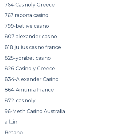
764-Casinoly Greece
767 rabona casino
799-betlive casino
807 alexander casino
818 julius casino france
825-yonibet casino
826-Casinoly Greece
834-Alexander Casino
864-Amunra France
872-casinoly
96-Meth Casino Australia
all_in
Betano