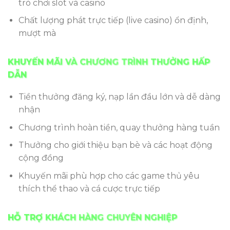
trò chơi slot và casino
Chất lượng phát trực tiếp (live casino) ổn định,
mượt mà
KHUYẾN MÃI VÀ CHƯƠNG TRÌNH THƯỞNG HẤP
DẪN
Tiền thưởng đăng ký, nạp lần đầu lớn và dễ dàng
nhận
Chương trình hoàn tiền, quay thưởng hàng tuần
Thưởng cho giới thiệu bạn bè và các hoạt động
cộng đồng
Khuyến mãi phù hợp cho các game thủ yêu
thích thể thao và cá cược trực tiếp
HỖ TRỢ KHÁCH HÀNG CHUYÊN NGHIỆP