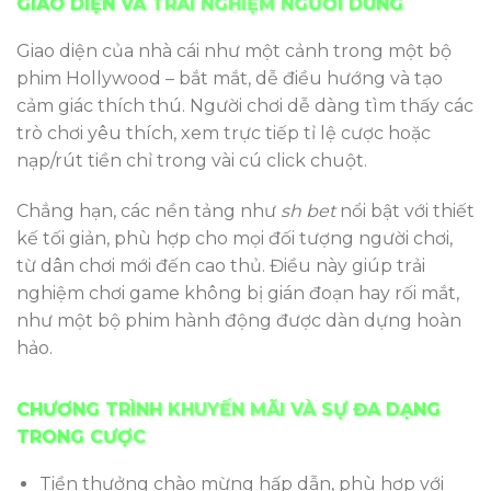
GIAO DIỆN VÀ TRẢI NGHIỆM NGƯỜI DÙNG
Giao diện của nhà cái như một cảnh trong một bộ
phim Hollywood – bắt mắt, dễ điều hướng và tạo
cảm giác thích thú. Người chơi dễ dàng tìm thấy các
trò chơi yêu thích, xem trực tiếp tỉ lệ cược hoặc
nạp/rút tiền chỉ trong vài cú click chuột.
Chẳng hạn, các nền tảng như
sh bet
nổi bật với thiết
kế tối giản, phù hợp cho mọi đối tượng người chơi,
từ dân chơi mới đến cao thủ. Điều này giúp trải
nghiệm chơi game không bị gián đoạn hay rối mắt,
như một bộ phim hành động được dàn dựng hoàn
hảo.
CHƯƠNG TRÌNH KHUYẾN MÃI VÀ SỰ ĐA DẠNG
TRONG CƯỢC
Tiền thưởng chào mừng hấp dẫn, phù hợp với