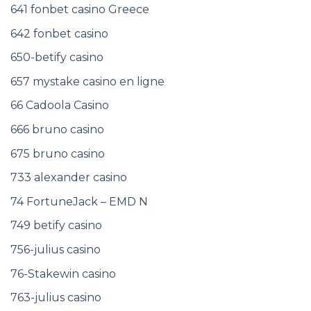
641 fonbet casino Greece
642 fonbet casino
650-betify casino
657 mystake casino en ligne
66 Cadoola Casino
666 bruno casino
675 bruno casino
733 alexander casino
74 FortuneJack – EMD N
749 betify casino
756-julius casino
76-Stakewin casino
763-julius casino