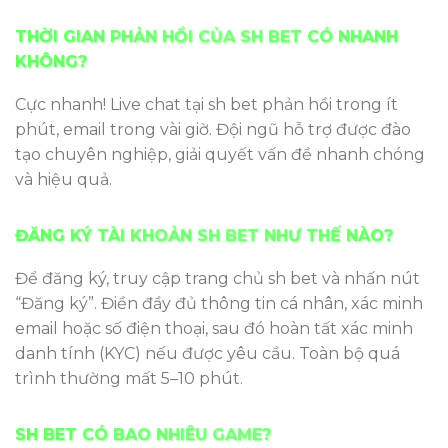
THỜI GIAN PHẢN HỒI CỦA SH BET CÓ NHANH
KHÔNG?
Cực nhanh! Live chat tại sh bet phản hồi trong ít
phút, email trong vài giờ. Đội ngũ hỗ trợ được đào
tạo chuyên nghiệp, giải quyết vấn đề nhanh chóng
và hiệu quả.
ĐĂNG KÝ TÀI KHOẢN SH BET NHƯ THẾ NÀO?
Để đăng ký, truy cập trang chủ sh bet và nhấn nút
“Đăng ký”. Điền đầy đủ thông tin cá nhân, xác minh
email hoặc số điện thoại, sau đó hoàn tất xác minh
danh tính (KYC) nếu được yêu cầu. Toàn bộ quá
trình thường mất 5–10 phút.
SH BET CÓ BAO NHIÊU GAME?