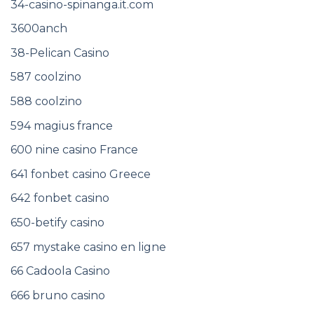
34-casino-spinanga.it.com
3600anch
38-Pelican Casino
587 coolzino
588 coolzino
594 magius france
600 nine casino France
641 fonbet casino Greece
642 fonbet casino
650-betify casino
657 mystake casino en ligne
66 Cadoola Casino
666 bruno casino