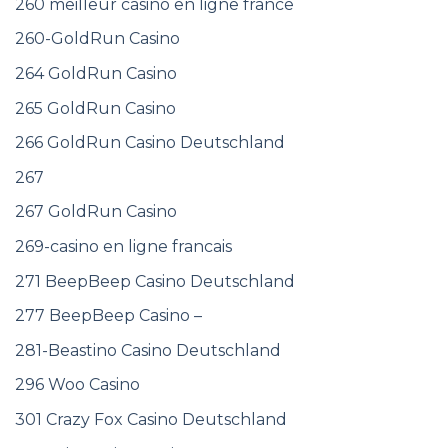
260 meilleur casino en ligne france
260-GoldRun Casino
264 GoldRun Casino
265 GoldRun Casino
266 GoldRun Casino Deutschland
267
267 GoldRun Casino
269-casino en ligne francais
271 BeepBeep Casino Deutschland
277 BeepBeep Casino –
281-Beastino Casino Deutschland
296 Woo Casino
301 Crazy Fox Casino Deutschland