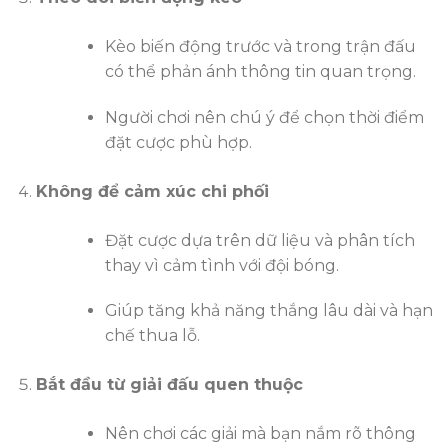
Kèo biến động trước và trong trận đấu
có thể phản ánh thông tin quan trọng.
Người chơi nên chú ý để chọn thời điểm
đặt cược phù hợp.
Không để cảm xúc chi phối
Đặt cược dựa trên dữ liệu và phân tích
thay vì cảm tình với đội bóng.
Giúp tăng khả năng thắng lâu dài và hạn
chế thua lỗ.
Bắt đầu từ giải đấu quen thuộc
Nên chơi các giải mà bạn nắm rõ thông