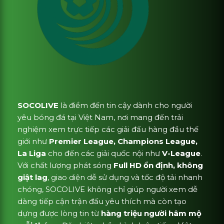
SOCOLIVE
là điểm đến tin cậy dành cho người
yêu bóng đá tại Việt Nam, nơi mang đến trải
nghiệm xem trực tiếp các giải đấu hàng đầu thế
giới như
Premier League, Champions League,
La Liga
cho đến các giải quốc nội như
V-League
.
Với chất lượng phát sóng
Full HD ổn định, không
giật lag
, giao diện dễ sử dụng và tốc độ tải nhanh
chóng, SOCOLIVE không chỉ giúp người xem dễ
dàng tiếp cận trận đấu yêu thích mà còn tạo
dựng được lòng tin từ
hàng triệu người hâm mộ