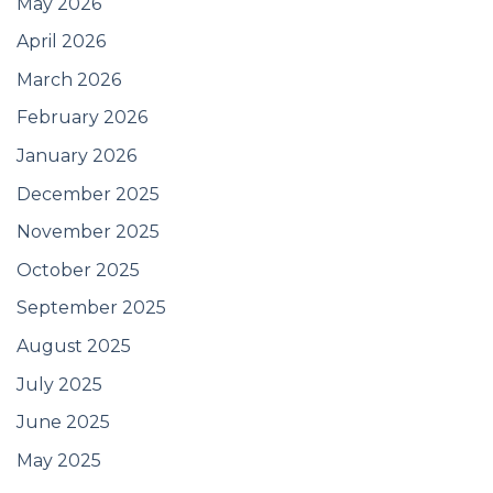
May 2026
April 2026
March 2026
February 2026
January 2026
December 2025
November 2025
October 2025
September 2025
August 2025
July 2025
June 2025
May 2025