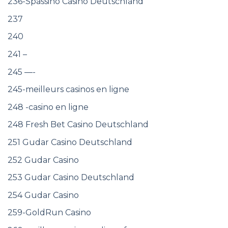
236-Spassino Casino Deutschland
237
240
241 –
245 —-
245-meilleurs casinos en ligne
248 -casino en ligne
248 Fresh Bet Casino Deutschland
251 Gudar Casino Deutschland
252 Gudar Casino
253 Gudar Casino Deutschland
254 Gudar Casino
259-GoldRun Casino