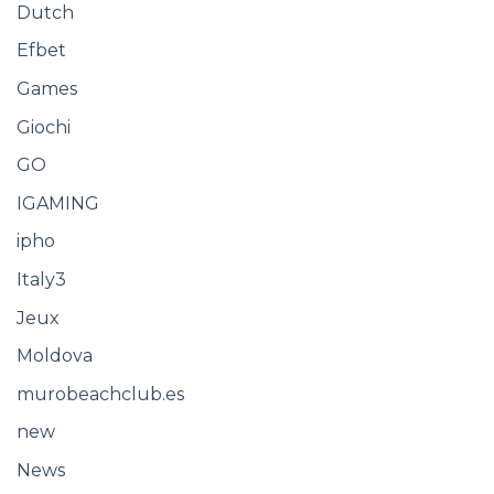
Dutch
Efbet
Games
Giochi
GO
IGAMING
ipho
Italy3
Jeux
Moldova
murobeachclub.es
new
News