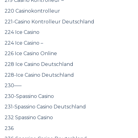
219 Casino Kontrolleur –
220 Casinokontrolleur
221-Casino Kontrolleur Deutschland
224 Ice Casino
224 Ice Casino –
226 Ice Casino Online
228 Ice Casino Deutschland
228-Ice Casino Deutschland
230—–
230-Spassino Casino
231-Spassino Casino Deutschland
232 Spassino Casino
236