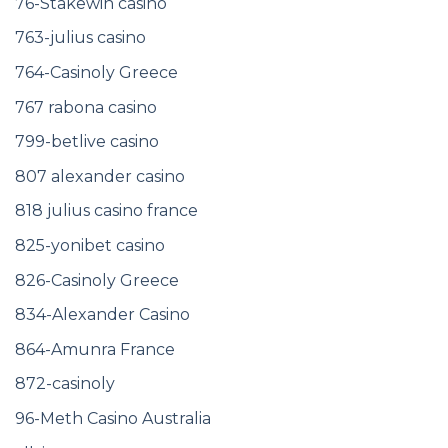
76-Stakewin casino
763-julius casino
764-Casinoly Greece
767 rabona casino
799-betlive casino
807 alexander casino
818 julius casino france
825-yonibet casino
826-Casinoly Greece
834-Alexander Casino
864-Amunra France
872-casinoly
96-Meth Casino Australia