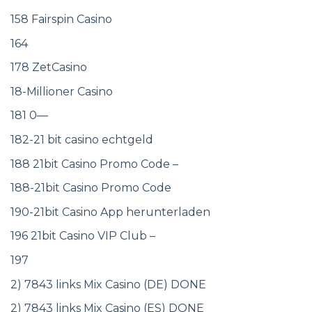
158 Fairspin Casino
164
178 ZetCasino
18-Millioner Casino
181 0—
182-21 bit casino echtgeld
188 21bit Casino Promo Code –
188-21bit Casino Promo Code
190-21bit Casino App herunterladen
196 21bit Casino VIP Club –
197
2) 7843 links Mix Casino (DE) DONE
2) 7843 links Mix Casino (ES) DONE