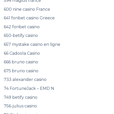
594 magius france
600 nine casino France
641 fonbet casino Greece
642 fonbet casino
650-betify casino
657 mystake casino en ligne
66 Cadoola Casino
666 bruno casino
675 bruno casino
733 alexander casino
74 FortuneJack – EMD N
749 betify casino
756-julius casino