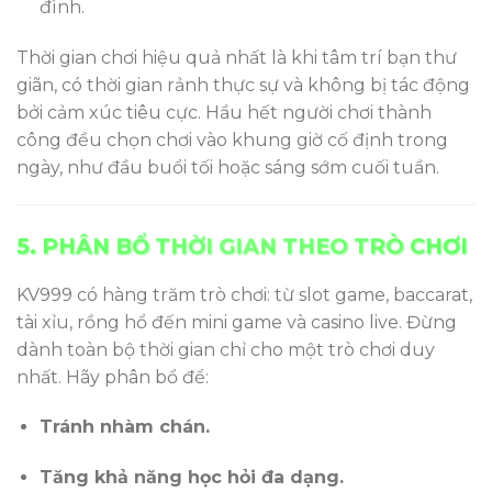
đình.
Thời gian chơi hiệu quả nhất là khi tâm trí bạn thư
giãn, có thời gian rảnh thực sự và không bị tác động
bởi cảm xúc tiêu cực. Hầu hết người chơi thành
công đều chọn chơi vào khung giờ cố định trong
ngày, như đầu buổi tối hoặc sáng sớm cuối tuần.
5. PHÂN BỔ THỜI GIAN THEO TRÒ CHƠI
KV999 có hàng trăm trò chơi: từ slot game, baccarat,
tài xỉu, rồng hổ đến mini game và casino live. Đừng
dành toàn bộ thời gian chỉ cho một trò chơi duy
nhất. Hãy phân bổ để:
Tránh nhàm chán.
Tăng khả năng học hỏi đa dạng.