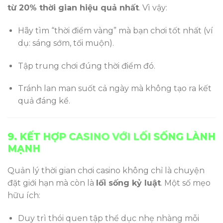
từ 20% thời gian hiệu quả nhất
. Vì vậy:
Hãy tìm “thời điểm vàng” mà bạn chơi tốt nhất (ví
dụ: sáng sớm, tối muộn).
Tập trung chơi đúng thời điểm đó.
Tránh lan man suốt cả ngày mà không tạo ra kết
quả đáng kể.
9. KẾT HỢP CASINO VỚI LỐI SỐNG LÀNH
MẠNH
Quản lý thời gian chơi casino không chỉ là chuyện
đặt giới hạn mà còn là
lối sống kỷ luật
. Một số mẹo
hữu ích:
Duy trì thói quen tập thể dục nhẹ nhàng mỗi