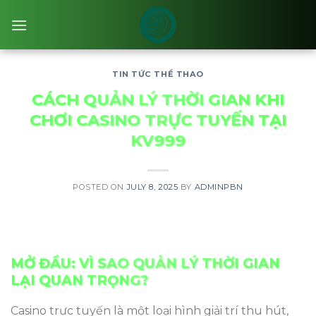
Skip
to
content
TIN TỨC THỂ THAO
CÁCH QUẢN LÝ THỜI GIAN KHI
CHƠI CASINO TRỰC TUYẾN TẠI
KV999
POSTED ON
JULY 8, 2025
BY
ADMINPBN
MỞ ĐẦU: VÌ SAO QUẢN LÝ THỜI GIAN
LẠI QUAN TRỌNG?
Casino trực tuyến là một loại hình giải trí thu hút,