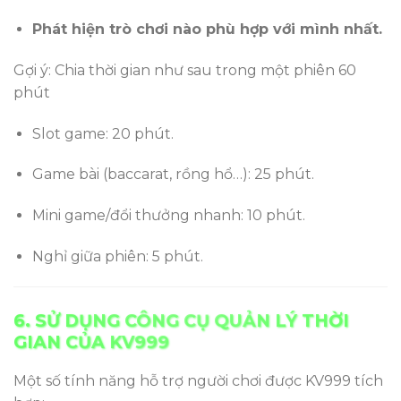
Phát hiện trò chơi nào phù hợp với mình nhất.
Gợi ý: Chia thời gian như sau trong một phiên 60
phút
Slot game: 20 phút.
Game bài (baccarat, rồng hổ…): 25 phút.
Mini game/đổi thưởng nhanh: 10 phút.
Nghỉ giữa phiên: 5 phút.
6. SỬ DỤNG CÔNG CỤ QUẢN LÝ THỜI
GIAN CỦA KV999
Một số tính năng hỗ trợ người chơi được KV999 tích