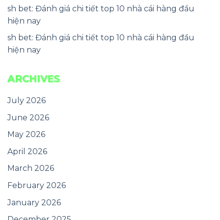
sh bet: Đánh giá chi tiết top 10 nhà cái hàng đầu
hiện nay
sh bet: Đánh giá chi tiết top 10 nhà cái hàng đầu
hiện nay
ARCHIVES
July 2026
June 2026
May 2026
April 2026
March 2026
February 2026
January 2026
December 2025