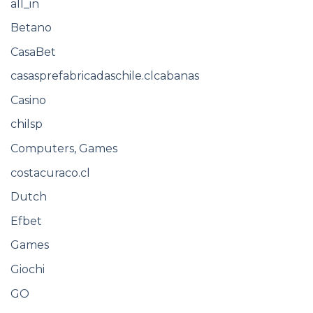
all_in
Betano
CasaBet
casasprefabricadaschile.clcabanas
Casino
chilsp
Computers, Games
costacuraco.cl
Dutch
Efbet
Games
Giochi
GO