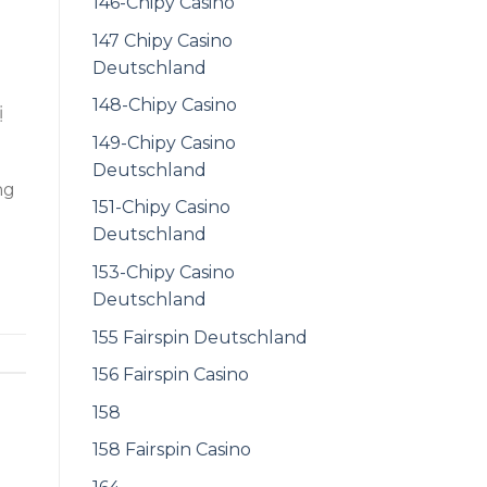
146-Chipy Casino
147 Chipy Casino
Deutschland
148-Chipy Casino
ị
149-Chipy Casino
Deutschland
ng
151-Chipy Casino
Deutschland
153-Chipy Casino
Deutschland
155 Fairspin Deutschland
156 Fairspin Casino
158
158 Fairspin Casino