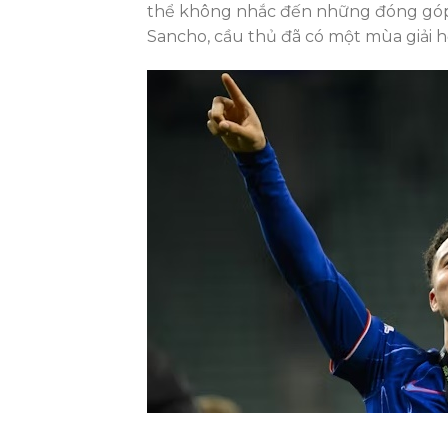
thể không nhắc đến những đóng góp
Sancho, cầu thủ đã có một mùa giải 