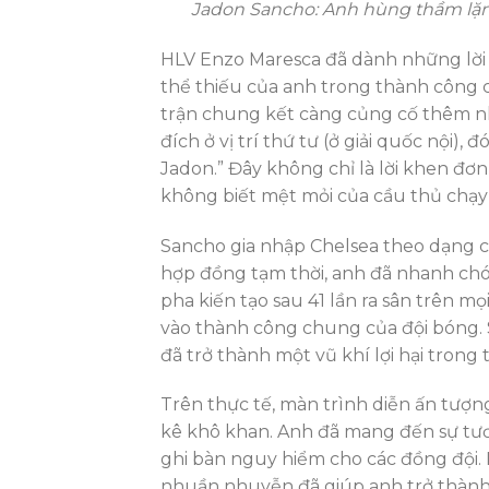
Jadon Sancho: Anh hùng thầm lặn
HLV Enzo Maresca đã dành những lời
thể thiếu của anh trong thành công 
trận chung kết càng củng cố thêm nh
đích ở vị trí thứ tư (ở giải quốc nội)
Jadon.” Đây không chỉ là lời khen đ
không biết mệt mỏi của cầu thủ chạy
Sancho gia nhập Chelsea theo dạng 
hợp đồng tạm thời, anh đã nhanh chón
pha kiến tạo sau 41 lần ra sân trên
vào thành công chung của đội bóng. S
đã trở thành một vũ khí lợi hại trong
Trên thực tế, màn trình diễn ấn tượ
kê khô khan. Anh đã mang đến sự tươi
ghi bàn nguy hiểm cho các đồng đội.
nhuần nhuyễn đã giúp anh trở thành