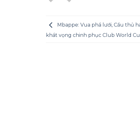
Mbappe: Vua phá lưới, Cầu thủ h
khát vọng chinh phục Club World C