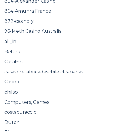
834-Alexander Casino
864-Amunra France
872-casinoly
96-Meth Casino Australia
all_in
Betano
CasaBet
casasprefabricadaschile.clcabanas
Casino
chilsp
Computers, Games
costacuraco.cl
Dutch