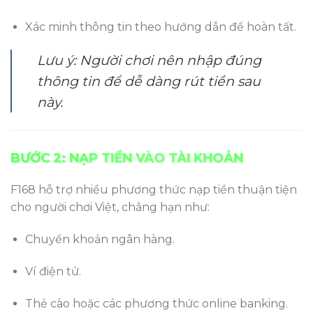
Xác minh thông tin theo hướng dẫn để hoàn tất.
Lưu ý: Người chơi nên nhập đúng
thông tin để dễ dàng rút tiền sau
này.
BƯỚC 2: NẠP TIỀN VÀO TÀI KHOẢN
F168 hỗ trợ nhiều phương thức nạp tiền thuận tiện
cho người chơi Việt, chẳng hạn như:
Chuyển khoản ngân hàng.
Ví điện tử.
Thẻ cào hoặc các phương thức online banking.