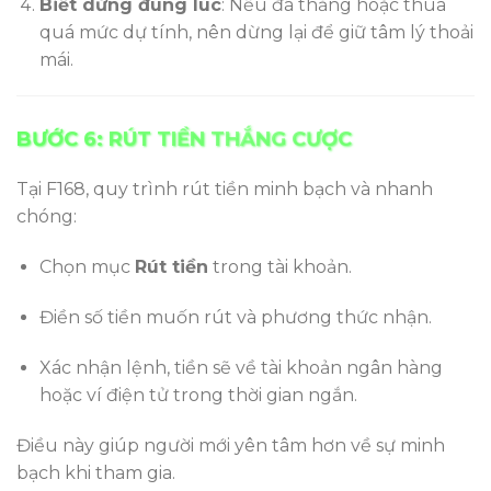
Biết dừng đúng lúc
: Nếu đã thắng hoặc thua
quá mức dự tính, nên dừng lại để giữ tâm lý thoải
mái.
BƯỚC 6: RÚT TIỀN THẮNG CƯỢC
Tại F168, quy trình rút tiền minh bạch và nhanh
chóng:
Chọn mục
Rút tiền
trong tài khoản.
Điền số tiền muốn rút và phương thức nhận.
Xác nhận lệnh, tiền sẽ về tài khoản ngân hàng
hoặc ví điện tử trong thời gian ngắn.
Điều này giúp người mới yên tâm hơn về sự minh
bạch khi tham gia.