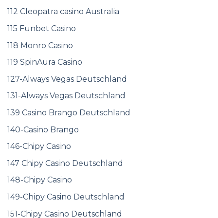
112 Cleopatra casino Australia
115 Funbet Casino
118 Monro Casino
119 SpinAura Casino
127-Always Vegas Deutschland
131-Always Vegas Deutschland
139 Casino Brango Deutschland
140-Casino Brango
146-Chipy Casino
147 Chipy Casino Deutschland
148-Chipy Casino
149-Chipy Casino Deutschland
151-Chipy Casino Deutschland