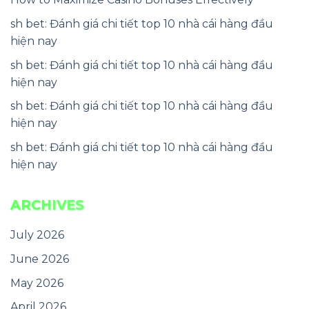
sh bet: Đánh giá chi tiết top 10 nhà cái hàng đầu
hiện nay
sh bet: Đánh giá chi tiết top 10 nhà cái hàng đầu
hiện nay
sh bet: Đánh giá chi tiết top 10 nhà cái hàng đầu
hiện nay
sh bet: Đánh giá chi tiết top 10 nhà cái hàng đầu
hiện nay
ARCHIVES
July 2026
June 2026
May 2026
April 2026