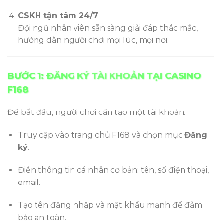
CSKH tận tâm 24/7
Đội ngũ nhân viên sẵn sàng giải đáp thắc mắc,
hướng dẫn người chơi mọi lúc, mọi nơi.
BƯỚC 1: ĐĂNG KÝ TÀI KHOẢN TẠI CASINO
F168
Để bắt đầu, người chơi cần tạo một tài khoản:
Truy cập vào trang chủ F168 và chọn mục
Đăng
ký
.
Điền thông tin cá nhân cơ bản: tên, số điện thoại,
email.
Tạo tên đăng nhập và mật khẩu mạnh để đảm
bảo an toàn.