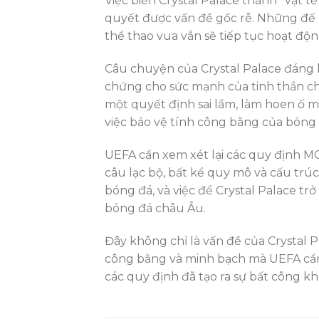
Việc biến Crystal Palace thành “vật tế
quyết được vấn đề gốc rễ. Những đế 
thể thao vua vẫn sẽ tiếp tục hoạt độ
Câu chuyện của Crystal Palace đáng 
chứng cho sức mạnh của tinh thần chiế
một quyết định sai lầm, làm hoen ố 
việc bảo vệ tính công bằng của bóng 
UEFA cần xem xét lại các quy định M
câu lạc bộ, bất kể quy mô và cấu trú
bóng đá, và việc để Crystal Palace tr
bóng đá châu Âu.
Đây không chỉ là vấn đề của Crystal P
công bằng và minh bạch mà UEFA cần p
các quy định đã tạo ra sự bất công k