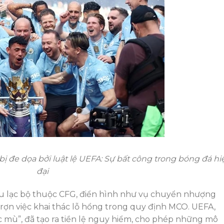
 bị đe dọa bởi luật lệ UEFA: Sự bất công trong bóng đá hi
đại
âu lạc bộ thuộc CFG, điển hình như vụ chuyển nhượng
trợn việc khai thác lỗ hổng trong quy định MCO. UEFA,
c mù”, đã tạo ra tiền lệ nguy hiểm, cho phép những mô