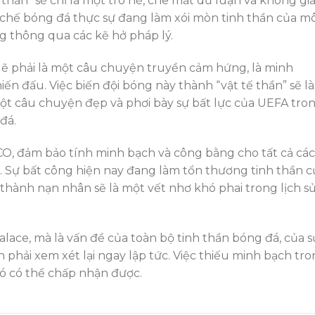
 thần” sẽ chỉ là một trò hề, che mắt dư luận và không giả
chế bóng đá thực sự đang làm xói mòn tinh thần của m
ng thông qua các kẽ hở pháp lý.
lẽ phải là một câu chuyện truyền cảm hứng, là minh
n đấu. Việc biến đội bóng này thành “vật tế thần” sẽ là
một câu chuyện đẹp và phơi bày sự bất lực của UEFA tro
đá.
CO, đảm bảo tính minh bạch và công bằng cho tất cả các
c. Sự bất công hiện nay đang làm tổn thương tinh thần c
ở thành nạn nhân sẽ là một vết nhơ khó phai trong lịch s
alace, mà là vấn đề của toàn bộ tinh thần bóng đá, của s
hải xem xét lại ngay lập tức. Việc thiếu minh bạch tr
hó có thể chấp nhận được.