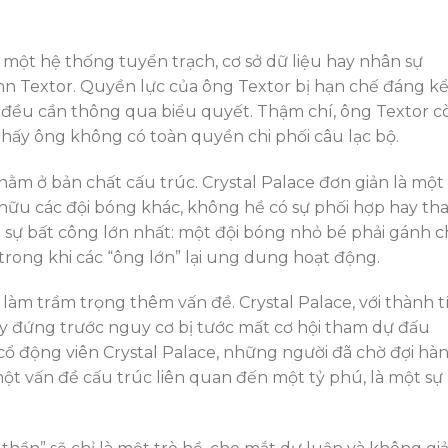
 một hệ thống tuyển trạch, cơ sở dữ liệu hay nhân sự
hn Textor. Quyền lực của ông Textor bị hạn chế đáng k
h đều cần thông qua biểu quyết. Thậm chí, ông Textor c
hấy ông không có toàn quyền chi phối câu lạc bộ.
nằm ở bản chất cấu trúc. Crystal Palace đơn giản là một
 hữu các đội bóng khác, không hề có sự phối hợp hay th
 sự bất công lớn nhất: một đội bóng nhỏ bé phải gánh c
rong khi các “ông lớn” lại ung dung hoạt động.
làm trầm trọng thêm vấn đề. Crystal Palace, với thành t
ây đứng trước nguy cơ bị tước mất cơ hội tham dự đấu
cổ động viên Crystal Palace, những người đã chờ đợi hà
một vấn đề cấu trúc liên quan đến một tỷ phú, là một sự