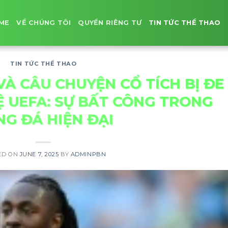
ME
VỀ CHÚNG TÔI
QUYỀN RIÊNG TƯ
TIN TỨC THỂ THAO
TIN TỨC THỂ THAO
VÀ CÂU CHUYỆN CỔ TÍCH BỊ ĐE
Ệ UEFA: SỰ BẤT CÔNG TRONG
G ĐÁ HIỆN ĐẠI
ED ON
JUNE 7, 2025
BY
ADMINPBN