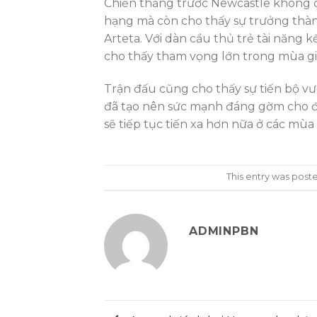
Chiến thắng trước Newcastle không ch
hạng mà còn cho thấy sự trưởng thành
Arteta. Với dàn cầu thủ trẻ tài năng
cho thấy tham vọng lớn trong mùa giải
Trận đấu cũng cho thấy sự tiến bộ vư
đã tạo nên sức mạnh đáng gờm cho độ
sẽ tiếp tục tiến xa hơn nữa ở các mùa g
This entry was post
ADMINPBN