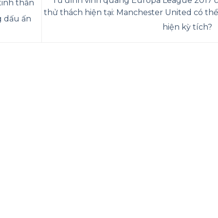
Từ đỉnh vinh quang Europa League 2017 
tinh thần
thử thách hiện tại: Manchester United có thể 
g dấu ấn
hiện kỳ tích?