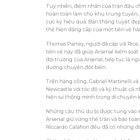
Tuy nhiên, điểm nhấn của trận đấu ch
hoàn toàn làm chủ khu trung tuyến, 
cực kỳ hiệu quả. Bàn thắng tuyệt đẹ
thể hiện đẳng cấp của một tiền vệ hà
Thomas Partey, người đá cặp với Rice,
tiền vệ này đã giúp Arsenal kiểm soá
đội trưởng của Arsenal, tiếp tục là n
đường chuyền đột biến.
Trên hàng công, Gabriel Martinelli v
Newcastle với tốc độ và kỹ thuật cá n
hiện sự thông minh trong di chuyển kh
Những cầu thủ dự bị được tung vào s
Arsenal giữ vững thế trận và bảo toàn 
Riccardo Calafiori đều đã có những đó