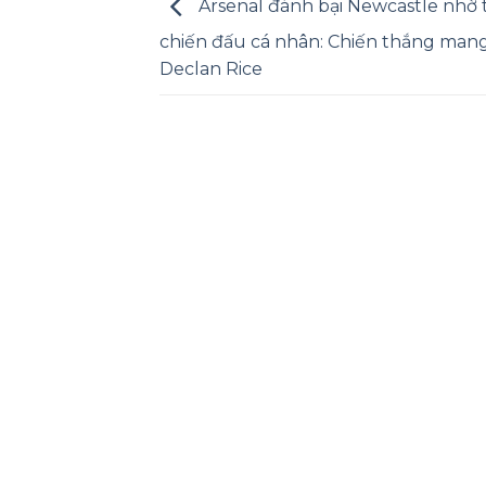
Arsenal đánh bại Newcastle nhờ 
chiến đấu cá nhân: Chiến thắng man
Declan Rice