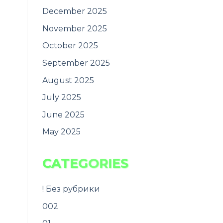
December 2025
November 2025
October 2025
September 2025
August 2025
July 2025
June 2025
May 2025
CATEGORIES
! Без рубрики
002